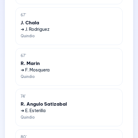
67'
J. Chala
➜ J. Rodriguez
Quindio
67'
R. Marin
➜ F. Mosquera
Quindio
74'
R. Angulo Satizabal
➜ E. Esterilla
Quindio
80'