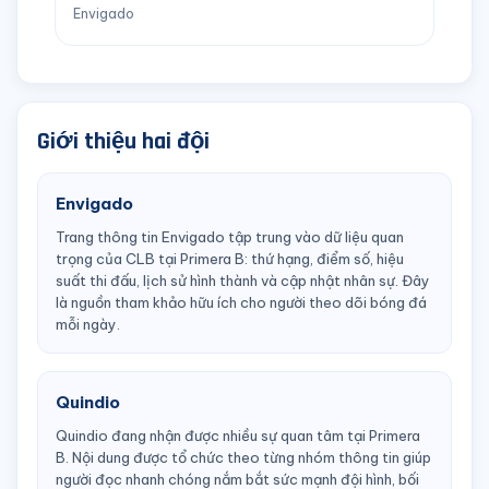
Envigado
Giới thiệu hai đội
Envigado
Trang thông tin Envigado tập trung vào dữ liệu quan
trọng của CLB tại Primera B: thứ hạng, điểm số, hiệu
suất thi đấu, lịch sử hình thành và cập nhật nhân sự. Đây
là nguồn tham khảo hữu ích cho người theo dõi bóng đá
mỗi ngày.
Quindio
Quindio đang nhận được nhiều sự quan tâm tại Primera
B. Nội dung được tổ chức theo từng nhóm thông tin giúp
người đọc nhanh chóng nắm bắt sức mạnh đội hình, bối