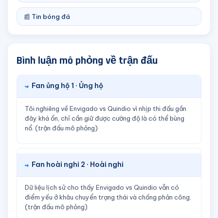
📰 Tin bóng đá
Bình luận mô phỏng về trận đấu
Fan ủng hộ 1 · Ủng hộ
Tôi nghiêng về Envigado vs Quindio vì nhịp thi đấu gần
đây khá ổn, chỉ cần giữ được cường độ là có thể bùng
nổ. (trận đấu mô phỏng)
Fan hoài nghi 2 · Hoài nghi
Dữ liệu lịch sử cho thấy Envigado vs Quindio vẫn có
điểm yếu ở khâu chuyển trạng thái và chống phản công.
(trận đấu mô phỏng)