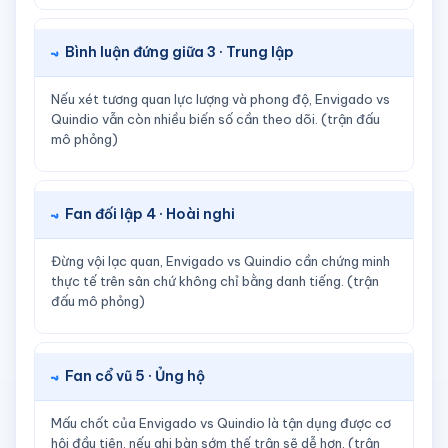
Bình luận đứng giữa 3 · Trung lập
Nếu xét tương quan lực lượng và phong độ, Envigado vs
Quindio vẫn còn nhiều biến số cần theo dõi. (trận đấu
mô phỏng)
Fan đối lập 4 · Hoài nghi
Đừng vội lạc quan, Envigado vs Quindio cần chứng minh
thực tế trên sân chứ không chỉ bằng danh tiếng. (trận
đấu mô phỏng)
Fan cổ vũ 5 · Ủng hộ
Mấu chốt của Envigado vs Quindio là tận dụng được cơ
hội đầu tiên, nếu ghi bàn sớm thế trận sẽ dễ hơn. (trận