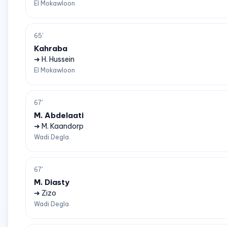
El Mokawloon
65'
Kahraba
➜ H. Hussein
El Mokawloon
67'
M. Abdelaati
➜ M. Kaandorp
Wadi Degla
67'
M. Diasty
➜ Zizo
Wadi Degla