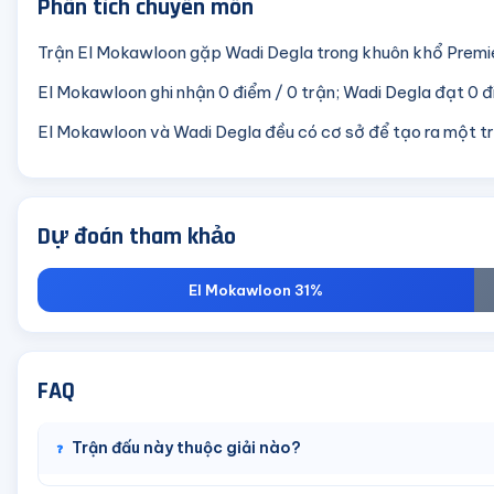
Phân tích chuyên môn
Trận El Mokawloon gặp Wadi Degla trong khuôn khổ Premi
El Mokawloon ghi nhận 0 điểm / 0 trận; Wadi Degla đạt 0 đi
El Mokawloon và Wadi Degla đều có cơ sở để tạo ra một t
Dự đoán tham khảo
El Mokawloon 31%
FAQ
Trận đấu này thuộc giải nào?