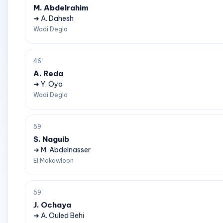
M. Abdelrahim
➜ A. Dahesh
Wadi Degla
46'
A. Reda
➜ Y. Oya
Wadi Degla
59'
S. Naguib
➜ M. Abdelnasser
El Mokawloon
59'
J. Ochaya
➜ A. Ouled Behi