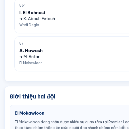
86'
I. El Bahnasi
➜ K. Aboul-Fetouh
Wadi Degla
87'
A. Hawash
➜ M. Antar
El Mokawloon
Giới thiệu hai đội
El Mokawloon
El Mokawloon đang nhận được nhiều sự quan tâm tại Premier Le
theo từng nhóm thông tin giúp người đọc nhanh chóng nắm bắt sứ