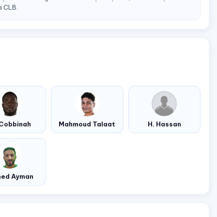
a CLB.
 Cobbinah
Mahmoud Talaat
H. Hassan
ed Ayman