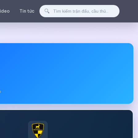
Tìm kiếm
🔍
ideo
Tin tức
0