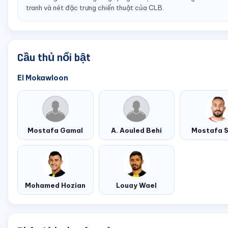
tranh và nét đặc trưng chiến thuật của CLB.
Cầu thủ nổi bật
El Mokawloon
Mostafa Gamal
A. Aouled Behi
Mostafa S
Mohamed Hozian
Louay Wael