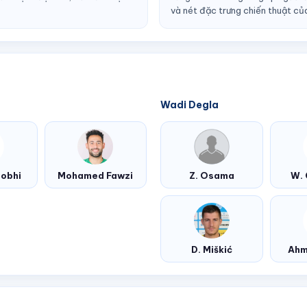
và nét đặc trưng chiến thuật củ
Wadi Degla
obhi
Mohamed Fawzi
Z. Osama
W.
D. Miškić
Ahm