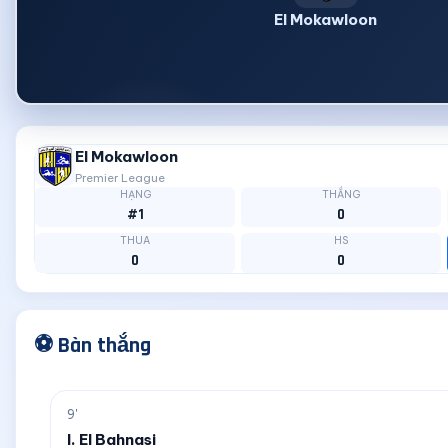
El Mokawloon
El Mokawloon
Premier League
HẠNG
THẮNG
#1
0
THUA
HS
0
0
⚽ Bàn thắng
9'
I. El Bahnasi