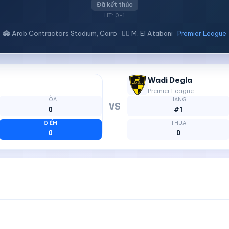
Đã kết thúc
HT: 0-1
🏟 Arab Contractors Stadium, Cairo · 🧑‍⚖ M. El Atabani ·
Premier League
Wadi Degla
Premier League
HÒA
HẠNG
VS
0
#1
ĐIỂM
THUA
0
0