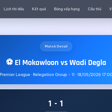
Lịch thi đấu
Kết quả
Bảng xếp hạng
Cầu thủ
V
Match Detail
⚽ El Mokawloon vs Wadi Degla
Premier League · Relegation Group - 11 · 18/05/2026 17:0
1 - 1