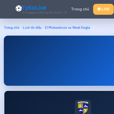
TySoLive
⚽
Trang chủ
🔴 LIVE
V-League & Bóng Đá Quốc Tế
Trang chủ
Lịch thi đấu
El Mokawloon vs Wadi Degla