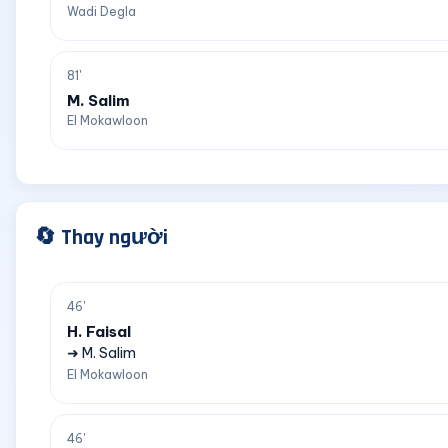
Wadi Degla
81'
M. Salim
El Mokawloon
🔄 Thay người
46'
H. Faisal
➜ M. Salim
El Mokawloon
46'