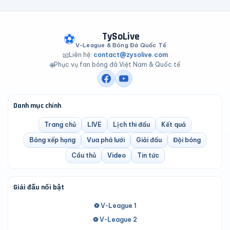
TySoLive
⚽
V-League & Bóng Đá Quốc Tế
Liên hệ:
contact@zysolive.com
📧
Phục vụ fan bóng đá Việt Nam & Quốc tế
🌐
Danh mục chính
Trang chủ
LIVE
Lịch thi đấu
Kết quả
Bảng xếp hạng
Vua phá lưới
Giải đấu
Đội bóng
Cầu thủ
Video
Tin tức
Giải đấu nổi bật
⚽ V-League 1
⚽ V-League 2