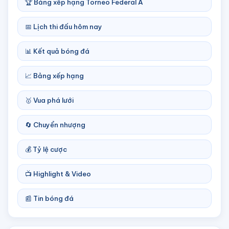
🏆 Bảng xếp hạng Torneo Federal A
📅 Lịch thi đấu hôm nay
📊 Kết quả bóng đá
📈 Bảng xếp hạng
🥇 Vua phá lưới
🔄 Chuyển nhượng
💰 Tỷ lệ cược
📺 Highlight & Video
📰 Tin bóng đá