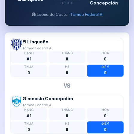
Concepción
HT: 0-0
🏟 Leonardo Costa ·
Torneo Federal A
El Linqueño
Torneo Federal A
HẠNG
THẮNG
HÒA
#1
0
0
THUA
HS
ĐIỂM
0
0
0
VS
Gimnasia Concepción
Torneo Federal A
HẠNG
THẮNG
HÒA
#1
0
0
THUA
HS
ĐIỂM
0
0
0