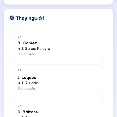
🔄 Thay người
57'
R. Gomez
➜ J. Garcia Pereyra
El Linqueño
57'
J. Luques
➜ J. Quijada
El Linqueño
57'
D. Baltore