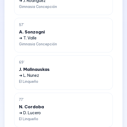
➜ J. Rodriguez
Gimnasia Concepción
57'
A. Sonzogni
➜ T. Valle
Gimnasia Concepción
69'
J. Malinauskas
➜ L. Nunez
El Linqueño
77'
N. Cordoba
➜ D. Lucero
El Linqueño