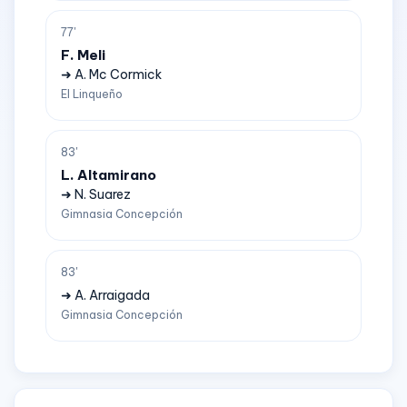
77'
F. Meli
➜ A. Mc Cormick
El Linqueño
83'
L. Altamirano
➜ N. Suarez
Gimnasia Concepción
83'
➜ A. Arraigada
Gimnasia Concepción