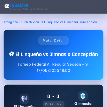
TySoLive
⚽
V-League & Bóng Đá Quốc Tế
Trang chủ
Lịch thi đấu
El Linqueño vs Gimnasia Concepción
Match Detail
⚽ El Linqueño vs Gimnasia Concepción
Torneo Federal A · Regular Season - 9 ·
17/05/2026 18:00
0 - 0
Gimnasia
Đã kết thúc
El Linqueño