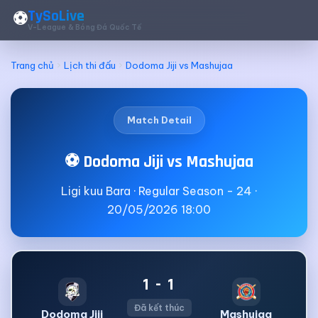
TySoLive
⚽
V-League & Bóng Đá Quốc Tế
Trang chủ
Lịch thi đấu
Dodoma Jiji vs Mashujaa
Match Detail
⚽ Dodoma Jiji vs Mashujaa
Ligi kuu Bara · Regular Season - 24 ·
20/05/2026 18:00
1 - 1
Đã kết thúc
Dodoma Jiji
Mashujaa