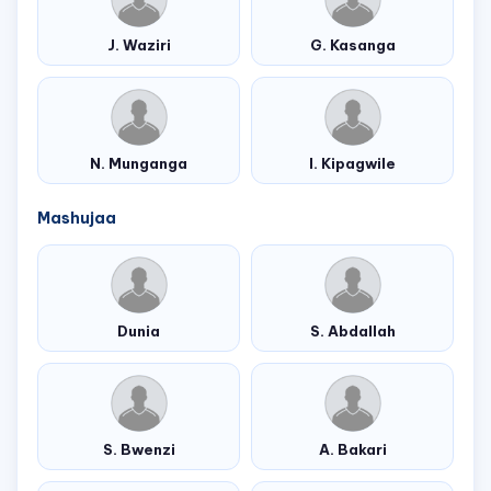
J. Waziri
G. Kasanga
N. Munganga
I. Kipagwile
Mashujaa
Dunia
S. Abdallah
S. Bwenzi
A. Bakari