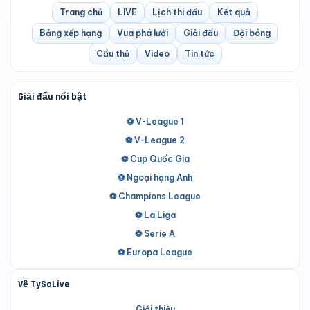
Trang chủ
LIVE
Lịch thi đấu
Kết quả
Bảng xếp hạng
Vua phá lưới
Giải đấu
Đội bóng
Cầu thủ
Video
Tin tức
Giải đấu nổi bật
⚽ V-League 1
⚽ V-League 2
⚽ Cup Quốc Gia
⚽ Ngoại hạng Anh
⚽ Champions League
⚽ La Liga
⚽ Serie A
⚽ Europa League
Về TySoLive
Giới thiệu