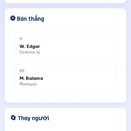
⚽ Bàn thắng
11'
W. Edgar
Dodoma Jiji
85'
M. Balama
Mashujaa
🔄 Thay người