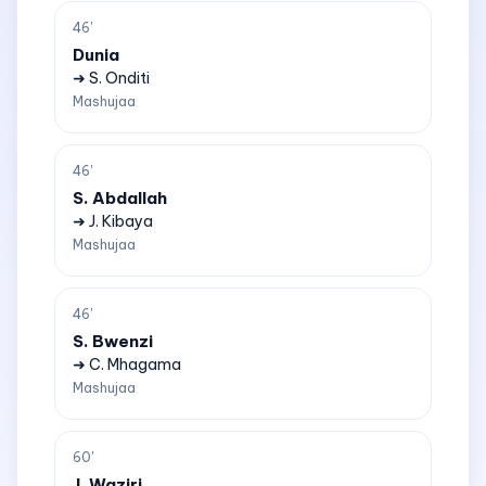
46'
Dunia
➜ S. Onditi
Mashujaa
46'
S. Abdallah
➜ J. Kibaya
Mashujaa
46'
S. Bwenzi
➜ C. Mhagama
Mashujaa
60'
J. Waziri