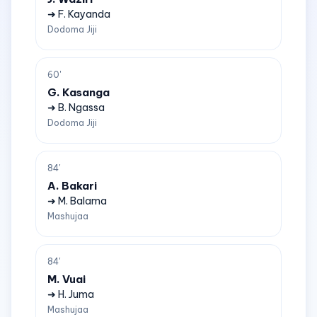
➜ F. Kayanda
Dodoma Jiji
60'
G. Kasanga
➜ B. Ngassa
Dodoma Jiji
84'
A. Bakari
➜ M. Balama
Mashujaa
84'
M. Vuai
➜ H. Juma
Mashujaa