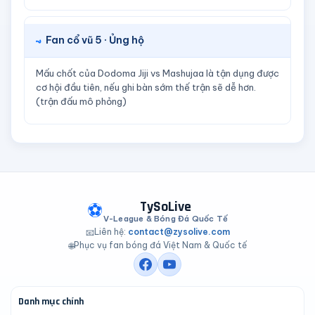
Fan cổ vũ 5 · Ủng hộ
Mấu chốt của Dodoma Jiji vs Mashujaa là tận dụng được
cơ hội đầu tiên, nếu ghi bàn sớm thế trận sẽ dễ hơn.
(trận đấu mô phỏng)
TySoLive
⚽
V-League & Bóng Đá Quốc Tế
Liên hệ:
contact@zysolive.com
📧
Phục vụ fan bóng đá Việt Nam & Quốc tế
🌐
Danh mục chính