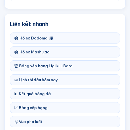
Liên kết nhanh
🏟️ Hồ sơ Dodoma Jiji
🏟️ Hồ sơ Mashujaa
🏆 Bảng xếp hạng Ligi kuu Bara
📅 Lịch thi đấu hôm nay
📊 Kết quả bóng đá
📈 Bảng xếp hạng
🥇 Vua phá lưới