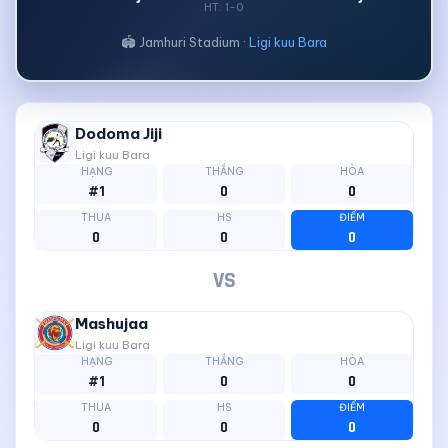
HT: 1-0
🏟 Jamhuri Stadium ·
Ligi kuu Bara
Dodoma Jiji
Ligi kuu Bara
HẠNG
THẮNG
HÒA
#1
0
0
THUA
HS
ĐIỂM
0
0
0
VS
Mashujaa
Ligi kuu Bara
HẠNG
THẮNG
HÒA
#1
0
0
THUA
HS
ĐIỂM
0
0
0