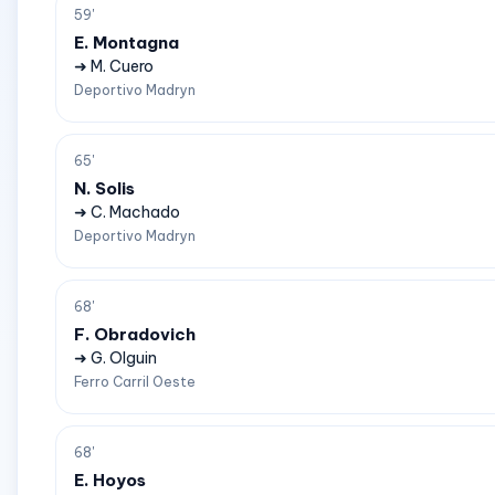
59'
E. Montagna
➜ M. Cuero
Deportivo Madryn
65'
N. Solis
➜ C. Machado
Deportivo Madryn
68'
F. Obradovich
➜ G. Olguin
Ferro Carril Oeste
68'
E. Hoyos