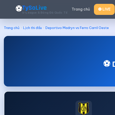
TySoLive
⚽
Trang chủ
🔴 LIVE
V-League & Bóng Đá Quốc Tế
Trang chủ
Lịch thi đấu
Deportivo Madryn vs Ferro Carril Oeste
⚽ D