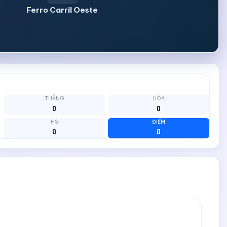
Ferro Carril Oeste
THẮNG
HÒA
0
0
HS
ĐIỂM
0
0