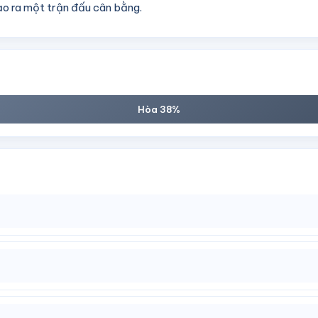
ạo ra một trận đấu cân bằng.
Hòa 38%