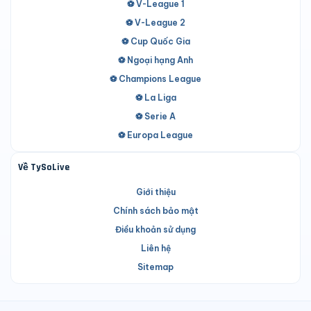
⚽ V-League 1
⚽ V-League 2
⚽ Cup Quốc Gia
⚽ Ngoại hạng Anh
⚽ Champions League
⚽ La Liga
⚽ Serie A
⚽ Europa League
Về TySoLive
Giới thiệu
Chính sách bảo mật
Điều khoản sử dụng
Liên hệ
Sitemap