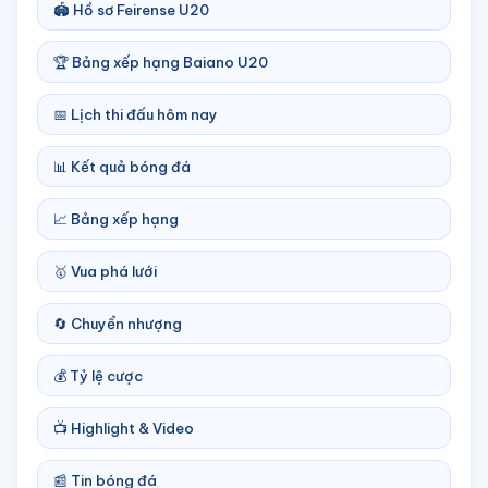
🏟️ Hồ sơ Feirense U20
🏆 Bảng xếp hạng Baiano U20
📅 Lịch thi đấu hôm nay
📊 Kết quả bóng đá
📈 Bảng xếp hạng
🥇 Vua phá lưới
🔄 Chuyển nhượng
💰 Tỷ lệ cược
📺 Highlight & Video
📰 Tin bóng đá