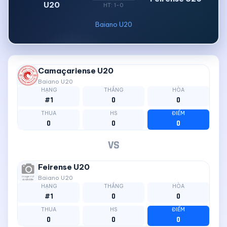
U20
HT: 1-0
Baiano U20
Camaçariense U20
Baiano U20
HẠNG
THẮNG
HÒA
#1
0
0
THUA
HS
ĐIỂM
0
0
0
VS
Feirense U20
Baiano U20
HẠNG
THẮNG
HÒA
#1
0
0
THUA
HS
ĐIỂM
0
0
0