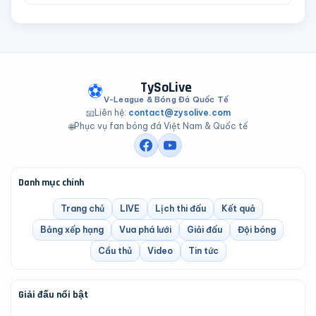
TySoLive
⚽
V-League & Bóng Đá Quốc Tế
Liên hệ:
contact@zysolive.com
📧
Phục vụ fan bóng đá Việt Nam & Quốc tế
🌐
Danh mục chính
Trang chủ
LIVE
Lịch thi đấu
Kết quả
Bảng xếp hạng
Vua phá lưới
Giải đấu
Đội bóng
Cầu thủ
Video
Tin tức
Giải đấu nổi bật