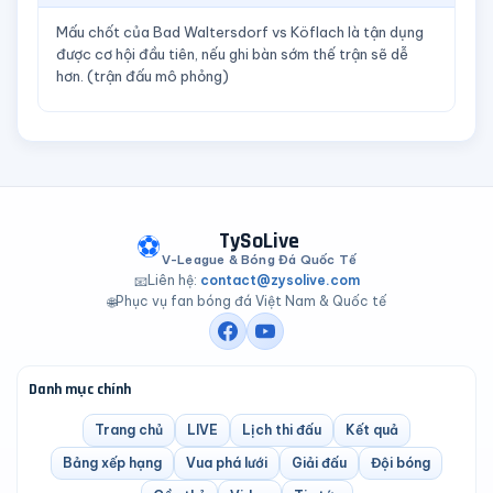
Mấu chốt của Bad Waltersdorf vs Köflach là tận dụng
được cơ hội đầu tiên, nếu ghi bàn sớm thế trận sẽ dễ
hơn. (trận đấu mô phỏng)
TySoLive
⚽
V-League & Bóng Đá Quốc Tế
Liên hệ:
contact@zysolive.com
📧
Phục vụ fan bóng đá Việt Nam & Quốc tế
🌐
Danh mục chính
Trang chủ
LIVE
Lịch thi đấu
Kết quả
Bảng xếp hạng
Vua phá lưới
Giải đấu
Đội bóng