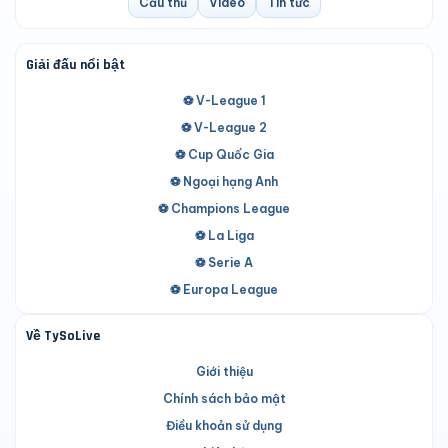
Cầu thủ
Video
Tin tức
Giải đấu nổi bật
⚽ V-League 1
⚽ V-League 2
⚽ Cup Quốc Gia
⚽ Ngoại hạng Anh
⚽ Champions League
⚽ La Liga
⚽ Serie A
⚽ Europa League
Về TySoLive
Giới thiệu
Chính sách bảo mật
Điều khoản sử dụng