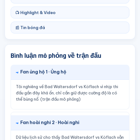
📺 Highlight & Video
📰 Tin bóng đá
Bình luận mô phỏng về trận đấu
Fan ủng hộ 1 · Ủng hộ
Tôi nghiêng về Bad Waltersdorf vs Köflach vì nhịp thi
đấu gần đây khá ổn, chỉ cần giữ được cường độ là có
thể bùng nổ. (trận đấu mô phỏng)
Fan hoài nghi 2 · Hoài nghi
Dữ liệu lịch sử cho thấy Bad Waltersdorf vs Köflach vẫn