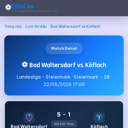
TySoLive
⚽
V-League & Bóng Đá Quốc Tế
Trang chủ
Lịch thi đấu
Bad Waltersdorf vs Köflach
Match Detail
⚽ Bad Waltersdorf vs Köflach
Landesliga - Steiermark · Steiermark - 28 ·
22/05/2026 17:00
5 - 1
Đã kết thúc
Bad Waltersdorf
Köflach