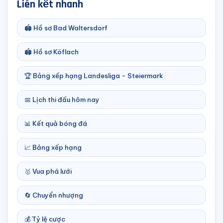
Liên kết nhanh
🏟️ Hồ sơ Bad Waltersdorf
🏟️ Hồ sơ Köflach
🏆 Bảng xếp hạng Landesliga - Steiermark
📅 Lịch thi đấu hôm nay
📊 Kết quả bóng đá
📈 Bảng xếp hạng
🥇 Vua phá lưới
🔄 Chuyển nhượng
💰 Tỷ lệ cược