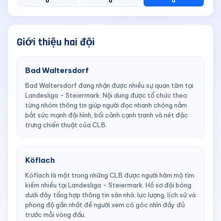
0
0
0
Giới thiệu hai đội
Bad Waltersdorf
Bad Waltersdorf đang nhận được nhiều sự quan tâm tại
Landesliga - Steiermark. Nội dung được tổ chức theo
từng nhóm thông tin giúp người đọc nhanh chóng nắm
bắt sức mạnh đội hình, bối cảnh cạnh tranh và nét đặc
trưng chiến thuật của CLB.
Köflach
Köflach là một trong những CLB được người hâm mộ tìm
kiếm nhiều tại Landesliga - Steiermark. Hồ sơ đội bóng
dưới đây tổng hợp thông tin sân nhà, lực lượng, lịch sử và
phong độ gần nhất để người xem có góc nhìn đầy đủ
trước mỗi vòng đấu.