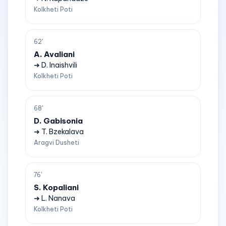
Kolkheti Poti
62'
A. Avaliani
➜ D. Inaishvili
Kolkheti Poti
68'
D. Gabisonia
➜ T. Bzekalava
Aragvi Dusheti
76'
S. Kopaliani
➜ L. Nanava
Kolkheti Poti