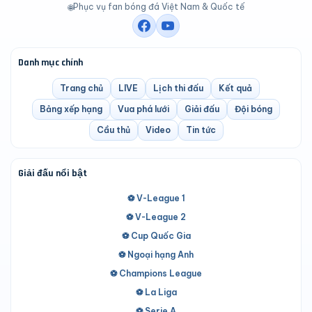
Phục vụ fan bóng đá Việt Nam & Quốc tế
🌐
Danh mục chính
Trang chủ
LIVE
Lịch thi đấu
Kết quả
Bảng xếp hạng
Vua phá lưới
Giải đấu
Đội bóng
Cầu thủ
Video
Tin tức
Giải đấu nổi bật
⚽ V-League 1
⚽ V-League 2
⚽ Cup Quốc Gia
⚽ Ngoại hạng Anh
⚽ Champions League
⚽ La Liga
⚽ Serie A