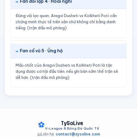
Fan đối lập 4 · Hoài nghi
Đừng vội lạc quan, Aragvi Dusheti vs Kolkheti Poti cần
chứng minh thực tế trên sân chứ không chỉ bằng danh
tiếng. (trận đấu mô phỏng)
Fan cổ vũ 5 · Ủng hộ
Mấu chốt của Aragvi Dusheti vs Kolkheti Poti là tận
dụng được cơ hội đầu tiên, nếu ghi bàn sớm thế trận sẽ
dễ hơn. (trận đấu mô phỏng)
TySoLive
⚽
V-League & Bóng Đá Quốc Tế
Liên hệ:
contact@zysolive.com
📧