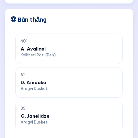
⚽ Bàn thắng
40'
A. Avaliani
Kolkheti Poti (Pen)
62'
D. Amoako
Aragvi Dusheti
89'
G. Janelidze
Aragvi Dusheti