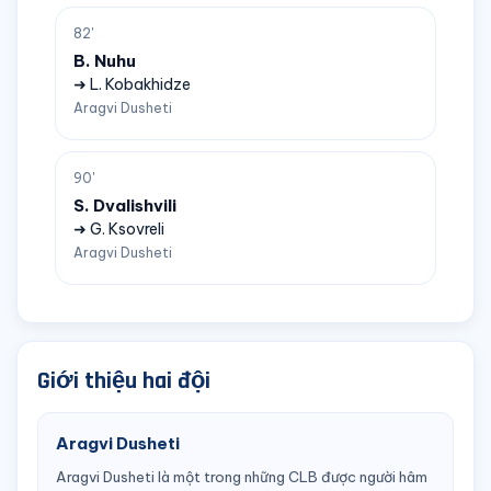
82'
B. Nuhu
➜ L. Kobakhidze
Aragvi Dusheti
90'
S. Dvalishvili
➜ G. Ksovreli
Aragvi Dusheti
Giới thiệu hai đội
Aragvi Dusheti
Aragvi Dusheti là một trong những CLB được người hâm