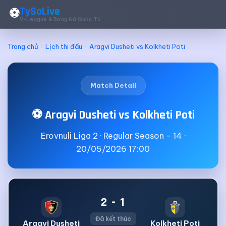
TySoLive
⚽
V-League & Bóng Đá Quốc Tế
Trang chủ
Lịch thi đấu
Aragvi Dusheti vs Kolkheti Poti
Match Detail
⚽ Aragvi Dusheti vs Kolkheti Poti
Erovnuli Liga 2 · Regular Season - 14 ·
20/05/2026 17:00
2 - 1
Đã kết thúc
Aragvi Dusheti
Kolkheti Poti