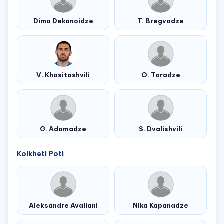
Dima Dekanoidze
T. Bregvadze
V. Khositashvili
O. Toradze
G. Adamadze
S. Dvalishvili
Kolkheti Poti
Aleksandre Avaliani
Nika Kapanadze