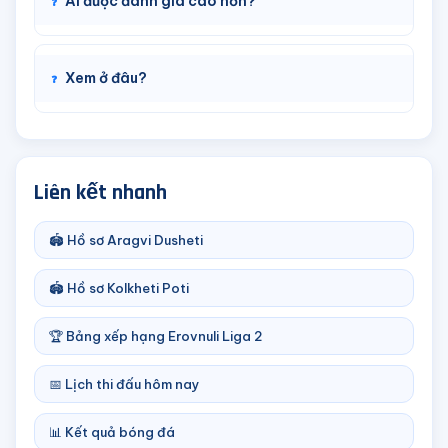
Ai được đánh giá cao hơn?
Xem ở đâu?
Liên kết nhanh
🏟️ Hồ sơ Aragvi Dusheti
🏟️ Hồ sơ Kolkheti Poti
🏆 Bảng xếp hạng Erovnuli Liga 2
📅 Lịch thi đấu hôm nay
📊 Kết quả bóng đá