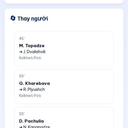
🔄 Thay người
46'
M. Topadze
➜ J. Dvalishvili
Kolkheti Poti
55'
G. Kharebava
➜ R. Plyushch
Kolkheti Poti
55'
D. Pachulia
➜ N. Kapanadze