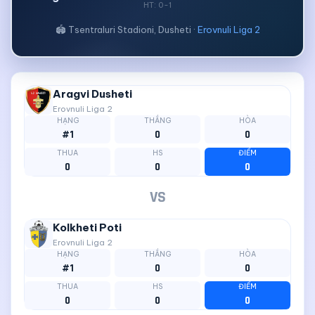
HT: 0-1
🏟 Tsentraluri Stadioni, Dusheti ·
Erovnuli Liga 2
Aragvi Dusheti
Erovnuli Liga 2
HẠNG
THẮNG
HÒA
#1
0
0
THUA
HS
ĐIỂM
0
0
0
VS
Kolkheti Poti
Erovnuli Liga 2
HẠNG
THẮNG
HÒA
#1
0
0
THUA
HS
ĐIỂM
0
0
0