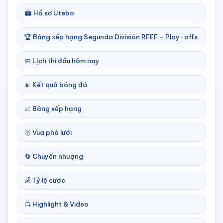
🏟️ Hồ sơ Utebo
🏆 Bảng xếp hạng Segunda División RFEF - Play-offs
📅 Lịch thi đấu hôm nay
📊 Kết quả bóng đá
📈 Bảng xếp hạng
🥇 Vua phá lưới
🔄 Chuyển nhượng
💰 Tỷ lệ cược
📺 Highlight & Video