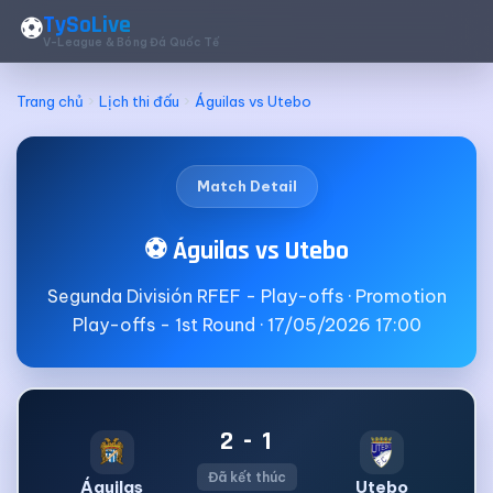
TySoLive
⚽
V-League & Bóng Đá Quốc Tế
Trang chủ
Lịch thi đấu
Águilas vs Utebo
Match Detail
⚽ Águilas vs Utebo
Segunda División RFEF - Play-offs · Promotion
Play-offs - 1st Round · 17/05/2026 17:00
2 - 1
Đã kết thúc
Águilas
Utebo