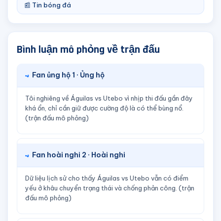
📰 Tin bóng đá
Bình luận mô phỏng về trận đấu
Fan ủng hộ 1 · Ủng hộ
Tôi nghiêng về Águilas vs Utebo vì nhịp thi đấu gần đây
khá ổn, chỉ cần giữ được cường độ là có thể bùng nổ.
(trận đấu mô phỏng)
Fan hoài nghi 2 · Hoài nghi
Dữ liệu lịch sử cho thấy Águilas vs Utebo vẫn có điểm
yếu ở khâu chuyển trạng thái và chống phản công. (trận
đấu mô phỏng)