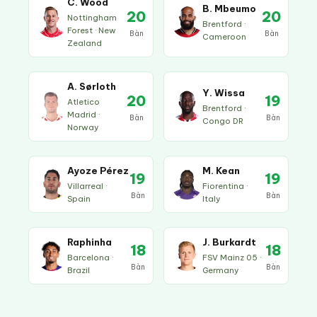
C. Wood
B. Mbeumo
20
20
Nottingham
Brentford ·
Forest · New
Bàn
Bàn
Cameroon
Zealand
A. Sørloth
Y. Wissa
20
19
Atletico
Brentford ·
Madrid ·
Bàn
Bàn
Congo DR
Norway
Ayoze Pérez
M. Kean
19
19
Villarreal ·
Fiorentina ·
Bàn
Bàn
Spain
Italy
Raphinha
J. Burkardt
18
18
Barcelona ·
FSV Mainz 05 ·
Bàn
Bàn
Brazil
Germany