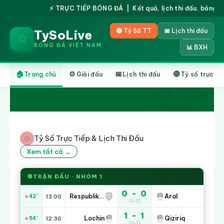
⚡ TRỰC TIẾP BÓNG ĐÁ | Kết quả, lịch thi đấu, bảng xếp h
🔴 Tỷ Số TT
📅 Lịch thi đấu
TySoLive
⚽
BÓNG ĐÁ VIỆT NAM
📊 BXH
Gols
da
🏠
⚙️
📅
🔴
Trang chủ
partida:
Giải đấu
Lịch thi đấu
Tỷ số trực ti
10/08/2026
Cuiabá
00:31
▶
1
‹
›
x
1
Fortaleza
-
Tỷ Số Trực Tiếp & Lịch Thi Đấu
🔴
Série
Xem tất cả →
B
2026
⚽
TRẬN ĐẤU · NHÓM 1
0 - 0
Respublika FA
Aral
42'
13:00
(0-0)
1 - 1
Lochin
Qiziriq
54'
12:30
(0-1)