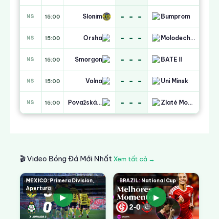
- - -
Slonim
Bumprom
NS
15:00
- - -
Orsha
Molodechno-DYuSSh 4
NS
15:00
- - -
Smorgon
BATE II
NS
15:00
- - -
Volna
Uni Minsk
NS
15:00
- - -
Považská Bystrica
Zlaté Moravce
NS
15:00
🎬 Video Bóng Đá Mới Nhất
Xem tất cả →
MEXICO: Primera Division,
BRAZIL: National Cup
Apertura
▶
▶