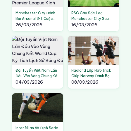
Manchester City Đánh
PSG Gây Sốc Loại
Bại Arsenal 3-1: Cuộc
Manchester City Sau
Đua Vô Địch Premier
26/03/2026
Luân Lưu Nghẹt Thở: Vào
16/03/2026
League Kịch Tính Hơn
Bán Kết Champions
Bao Giờ
League Gặp Real
Đội Tuyển Việt Nam Lần
Haaland Lập Hat-trick
Đầu Vào Vòng Chung Kết
Giúp Norway Đánh Bại
World Cup: Kỳ Tích Lịch
04/03/2026
Đức 3-2 Tại Vòng Loại
08/03/2026
Sử Bóng Đá Đông Nam Á
World Cup 2026 Đầy
Kịch Tính
Inter Milan Vô Địch Serie