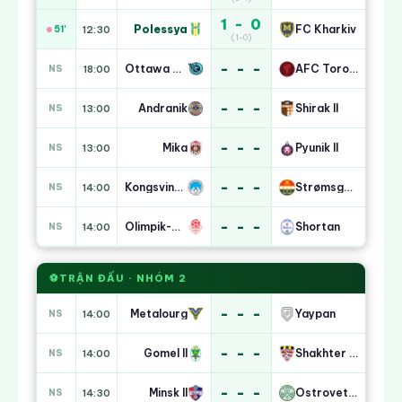
1 - 0
Polessya
FC Kharkiv
51'
12:30
(1-0)
- - -
Ottawa Rapid W
AFC Toronto W
NS
18:00
- - -
Andranik
Shirak II
NS
13:00
- - -
Mika
Pyunik II
NS
13:00
- - -
Kongsvinger II
Strømsgodset II
NS
14:00
- - -
Olimpik-Mobiuz
Shortan
NS
14:00
⚽
TRẬN ĐẤU · NHÓM 2
- - -
Metalourg
Yaypan
NS
14:00
- - -
Gomel II
Shakhter Soligorsk
NS
14:00
- - -
Minsk II
Ostrovets FC
NS
14:30