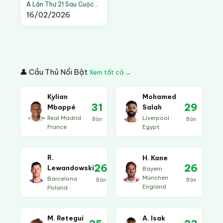
A Lần Thứ 21 Sau Cuộc
Đua Kịch Tính Cùng
16/02/2026
Napoli Đến Vòng Đấu
Cuối Cùng
👤 Cầu Thủ Nổi Bật
Xem tất cả →
Kylian
Mohamed
31
29
Mbappé
Salah
Real Madrid ·
Liverpool ·
Bàn
Bàn
France
Egypt
R.
H. Kane
26
26
Lewandowski
Bayern
München ·
Barcelona ·
Bàn
Bàn
England
Poland
M. Retegui
A. Isak