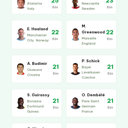
25
23
Atalanta ·
Newcastle ·
Bàn
Bàn
Italy
Sweden
M.
E. Haaland
22
22
Greenwood
Manchester
Marseille ·
Bàn
Bàn
City · Norway
England
P. Schick
A. Budimir
21
21
Bayer
Osasuna ·
Leverkusen ·
Bàn
Bàn
Croatia
Czechia
S. Guirassy
O. Dembélé
21
21
Borussia
Paris Saint
Dortmund ·
Germain ·
Bàn
Bàn
Guinea
France